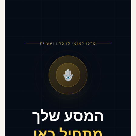
מרכז לאומי לזיכרון ועשייה
🪬
המסע שלך
מתחיל כאן