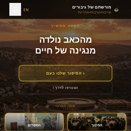
מורשתם של גיבורים
EN
שייכות
ערבות
אחריות
המסע ממשיך
מהכאב נולדה
מנגינה של חיים
‹ הסיפור שלנו כעם
הצטרפו לדרך ›
אגפי המרכז
החינוך
הספרים