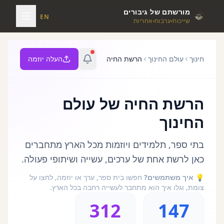
מורשתם של גיבורים
EN
שייכות
ערבות
אחריות
חינוך
עולם החינוך
הרשת החיה
העלה יוזמה
הרשת החיה של עולם
החינוך
בתי ספר, תלמידים ויוזמות מכל הארץ מתחברים
כאן לרשת אחת של ערכים, עשייה ושיתופי פעולה.
💡
איך משתמשים?
חפשו בית ספר, ערך או יוזמה, לחצו על
צומת, וגלו איך הוא מתחבר לעשייה רחבה בכל הארץ.
312
147