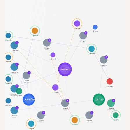
ספרייה ח…
מיכל לוי
3
גינה קהי…
יום זיכר…
4
תיכון הר…
חיפה
2
תיכון רב…
מודיעין
École Ma…
פריז
גשר בין …
5
ליאור כה…
שגרירים …
3
תיכון ממ…
ירושלים
מנגינת ח…
Ramaz Sc…
2
ניו יורק
יסודי בן…
באר שבע
מיזם הסב…
2
עמיתי מנ…
מנגינה ל…
Yavneh H…
לוס אנג'לס
צמיחה מן…
ילדי האו…
שליחי הא…
6
2
קשרי תפו…
1
תיכון דר…
תיכון עמ…
דליית אל-כרמל
תל אביב
2
3
Associat…
טורונטו
גאווה וש…
יסודי כצ…
תיכון או…
פתח תקווה
נצרת עילית
שגרירי ע…
חיבורים …