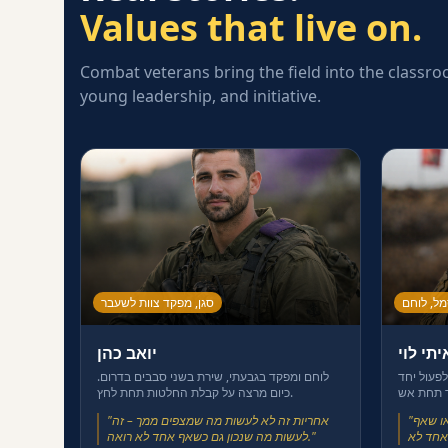
Values that live on.
Combat veterans bring the field into the classro
young leadership, and initiative.
ל, לוחם
סגן, מפקד צוות לשעבר
יתי לוי
יואב כהן
 מה זה לפעול יחד
לוחם ומפקד בגבעתי, שירת בשני סבבים בדרום.
כיום מרצה על קבלת החלטות תחת לחץ.
או שאף
"
אחריות זה לא לעשות מה שמצפים ממך – זה
"
"
לעשות מה שנכון גם כשאף אחד לא רואה.