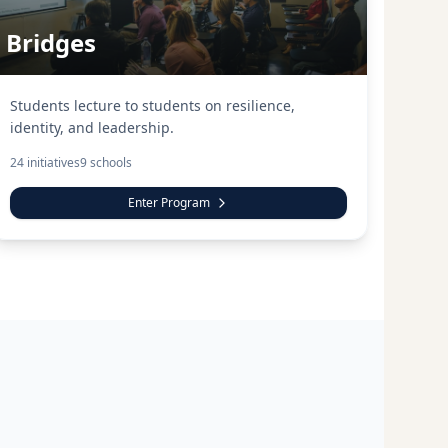
Bridges
Students lecture to students on resilience,
identity, and leadership.
24
initiatives
9
schools
Enter Program