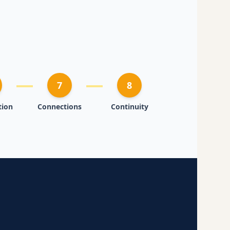
7
8
tion
Connections
Continuity