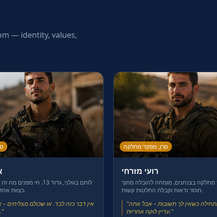
om — identity, values,
סרן, מפקד מחלקה
סמ
רועי מזרחי
א
מחלקה בצנחנים. מומחה להובלה מתוך
לוחם בגולני, גדוד 13. חי מפנים
חוסר ודאות וקבלת החלטות קשות.
כצוות אחד תחת אש.
תחילה כשאין לך תשובות – אבל אתה
"
אין דבר כזה לבד. או שכולם מצליחים – 
"
עדיין לוקח אחריות.
"
אחד לא.