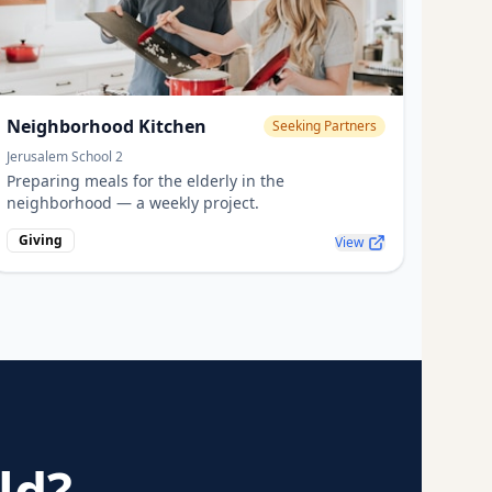
Neighborhood Kitchen
Seeking Partners
Jerusalem School 2
Preparing meals for the elderly in the
neighborhood — a weekly project.
Giving
View
ld?