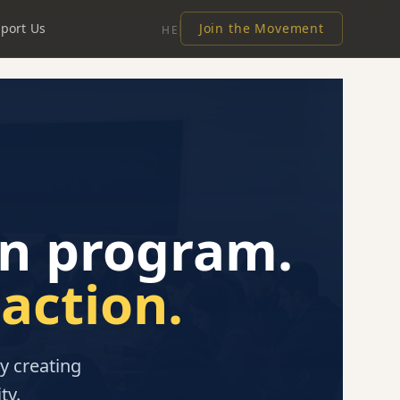
port Us
Join the Movement
HE
on program.
action.
y creating
ty.