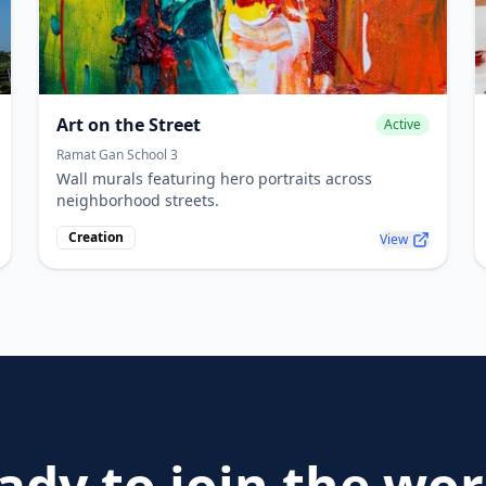
Art on the Street
Active
Ramat Gan School 3
Wall murals featuring hero portraits across
neighborhood streets.
Creation
View
ady to join the wor