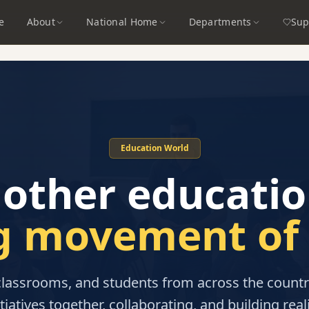
e
About
National Home
Departments
Sup
Education World
nother educati
ng movement of 
classrooms, and students from across the countr
itiatives together, collaborating, and building reali