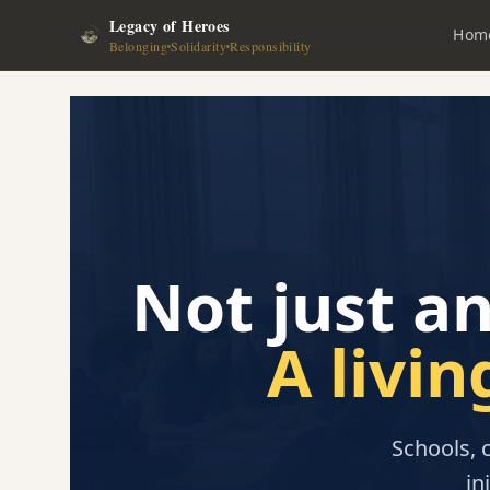
Legacy of Heroes
Hom
Belonging
Solidarity
Responsibility
Not just a
A livi
Schools, 
in