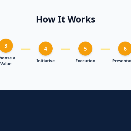
How It Works
3
4
5
6
hoose a
Initiative
Execution
Presenta
Value