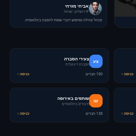
אביחי מזרחי
ירושלים, ישראל
מנהל קהילה ומחפש דוברי שפות להפצה בינלאומית.
צעירי הסברה
צע
הסברה דיגיטלית
כניסה
190
חברים
כניסה
שותפים באירופה
שו
חיבורים בינלאומיים
כניסה
138
חברים
כניסה