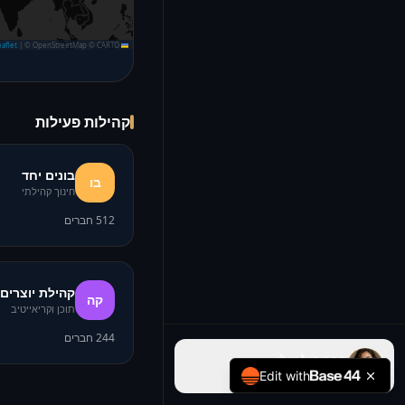
|
© OpenStreetMap © CARTO
Leaflet
קהילות פעילות
בונים יחד
בו
חינוך קהילתי
512
חברים
קהילת יוצרים
קה
תוכן וקריאייטיב
244
חברים
הפרופיל שלי
Edit with
צפייה בפרופיל