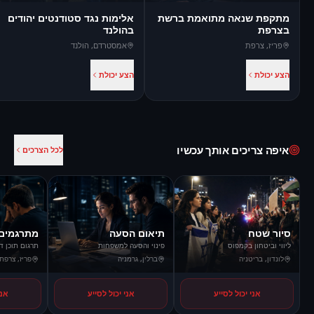
מתקפת שנאה מתואמת ברשת
אלימות נגד סטודנטים יהודים
בצרפת
בהולנד
פריז
,
צרפת
אמסטרדם
,
הולנד
הצע יכולת
הצע יכולת
איפה צריכים אותך עכשיו
לכל הצרכים
סיור שטח
תיאום הסעה
מתרגמים
ליווי וביטחון בקמפוס
פינוי והסעה למשפחות
תרגום תוכן ד
לונדון, בריטניה
ברלין, גרמניה
פריז, צרפת
אני יכול לסייע
אני יכול לסייע
אני