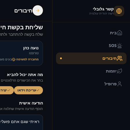
קשר גלובלי
חיבורים
רשת יהודית עולמית
שליחת בקשת חיב
בית
שלח בקשה להתחבר ולתרו
SOS
נועה כהן
טורונטו
חיבורים
מחוברת למשימה
·
בונים מער
יוזמות
מה אתה יכול להביא
בחר את הכישורים הרלוונטיים 
פרופיל
עריכת וידאו
יצירת
הודעה אישית
הוסף הודעה אישית שתלווה א